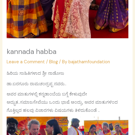
kannada habba
Leave a Comment
/
Blog
/ By
bajathamfoundation
ಹಿರಿಯ ಸಾಹಿತಿಗಳಾದ ಶ್ರೀ ನಾಡೋಜ
ಡಾ.ಬರಗೂರು ರಾಮಚಂದ್ರಪ್ಪ ನವರು..
ಅವರ ಮಾತುಗಳಲ್ಲಿ ಕನ್ನಡಾಂಬೆಯ ಬಗ್ಗೆ ಕೇಳುವುದೇ
ಅದ್ಭುತ..ಸಮಾಜಸೇವೆಯು ಒಂದು ಭಾಷೆ ಅಂದ್ರು, ಅವರ ಮಾತುಗಳಿಂದ
ಗೊತ್ತಿಲ್ಲದ ಹಲವು ವಿಚಾರಗಳು ವಿಷಯಗಳು ತಿಳಿದುಕೊಂಡೆ ..