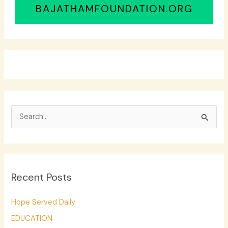
BAJATHAMFOUNDATION.ORG
S
e
a
r
Recent Posts
c
h
Hope Served Daily
f
EDUCATION
o